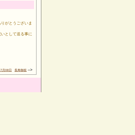
ありがとうございま
祝いとして送る事に
-->
07月08日
長寿御祝