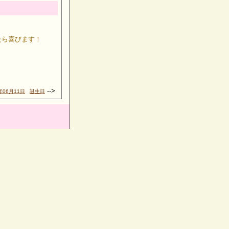
たら喜びます！
-->
年06月11日
誕生日