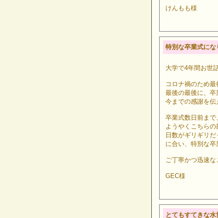
けんもも様
特別な卒業式にな
大学で4年間お世
コロナ禍のため最
最後の最後に、卒
今までの感謝を伝
卒業式数日前まで
ようやくこちらの
日数がギリギリだ
に合い、特別な卒
ご丁寧かつ迅速な
GEC様
とてもすてきな水