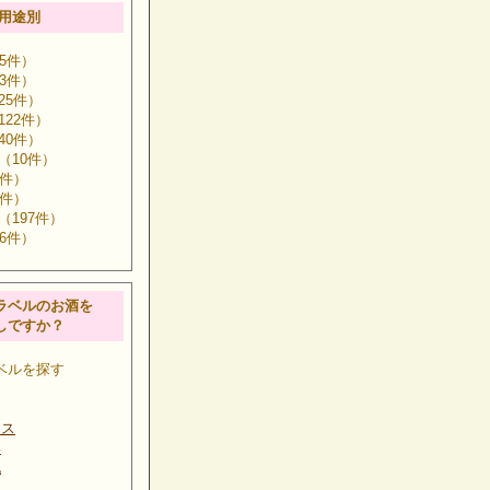
 用途別
5件）
3件）
25件）
122件）
40件）
（10件）
1件）
4件）
（197件）
6件）
ラベルのお酒を
ですか？
ベルを探す
マス
い
祝