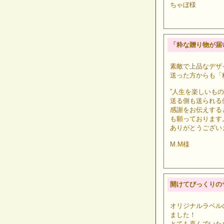
ちゃぼ様
「粋な贈り物が届
素敵で上品なデザ
送った方からも「
”人生を楽しいも
送る側も送られる
感謝をお伝えする
も願っております
ありがとうござい
M.M様
開けてびっくりの
オリジナルラベル
ました！
とても喜んでいた