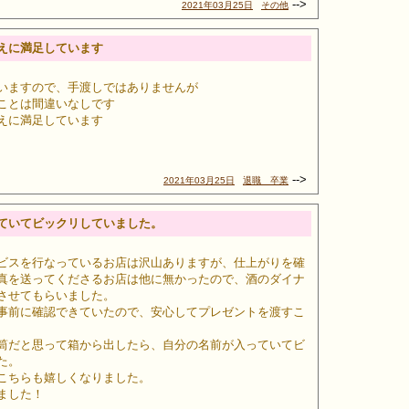
-->
2021年03月25日
その他
えに満足しています
いますので、手渡しではありませんが
ことは間違いなしです
えに満足しています
-->
2021年03月25日
退職 卒業
ていてビックリしていました。
ビスを行なっているお店は沢山ありますが、仕上がりを確
真を送ってくださるお店は他に無かったので、酒のダイナ
させてもらいました。
事前に確認できていたので、安心してプレゼントを渡すこ
筒だと思って箱から出したら、自分の名前が入っていてビ
ました。
こちらも嬉しくなりました。
ました！