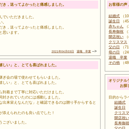
だき，送ってよかったと痛感しました。
お客様の声
結婚式
（10
んでいただきました。
誕生日
（45
い。
赤ちゃん
（
だき，送ってよかったと痛感しました。
長寿御祝
（
と思います。
開店祝い
（
クリスマス
父の日
（7
-->
2021年04月03日
退職 卒業
母の日
（2
退職 卒業
その他
（48
嬉しい」と、とても喜ばれました。
継ぎ会の場で使わせてもらいました。
オリジナル
嬉しい」と、とても喜ばれました。
お探し
ら到着まで丁寧に対応いただけました。
同封されていたのには感動しました。
目的からラ
な出来栄えなんだな」と確認できるのは贈り手からすると
結婚式
。
誕生日
が添えられたのも良い点でした！
クリス
開店祝
うございました。
長寿御
父の日