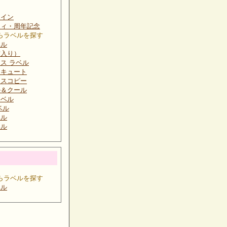
タイン
ティ・周年記念
らラベルを探す
ベル
前入り）
ス ラベル
＆キュート
クスコピー
ル＆クール
ラベル
ベル
ベル
ベル
らラベルを探す
ベル