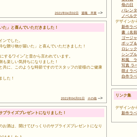
母の日
バレン
-->
2021年04月02日
退職 卒業
ノベル
デザインか
新作ラ
いた」と喜んでいただきました！
書（名
ゴージャ
インでした。
ポップ
粋な贈り物が届いた」と喜んでいただきました！
ロレッ
シンプ
のにするワイン”と昔から言われています。
和風 
側も楽しい気持ちになりました！
写真 ラ
と共に、このような時節ですのでスタッフの皆様のご健康
萌えラ
。
自作ラ
ました！
リンク集
-->
2021年04月01日
その他
デザインか
サプライズプレゼントになりました！
新作ラ
のお酒は、開けてびっくりのサプライズプレゼントになり
だけましたよ。