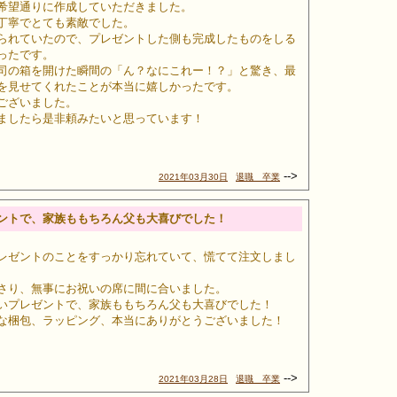
希望通りに作成していただきました。
丁寧でとても素敵でした。
られていたので、プレゼントした側も完成したものをしる
ったです。
司の箱を開けた瞬間の「ん？なにこれー！？」と驚き、最
を見せてくれたことが本当に嬉しかったです。
ございました。
ましたら是非頼みたいと思っています！
-->
2021年03月30日
退職 卒業
ントで、家族ももちろん父も大喜びでした！
レゼントのことをすっかり忘れていて、慌てて注文しまし
さり、無事にお祝いの席に間に合いました。
いプレゼントで、家族ももちろん父も大喜びでした！
な梱包、ラッピング、本当にありがとうございました！
-->
2021年03月28日
退職 卒業